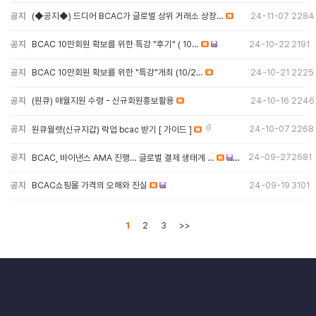
공지
(◆공지◆) 드디어 BCAC가 글로벌 상위 거래소 상장…
24-11-07
2284
공지
BCAC 10만회원 확보를 위한 특강 "후기" ( 10…
24-10-22
2191
공지
BCAC 10만회원 확보를 위한 "특강"개최 (10/2…
24-10-21
2225
공지
(원큐) 매월지원 수령 - 신규회원홍보활용
24-10-16
2246
공지
24-10-07
2268
원큐월렛(신규지갑) 락업 bcac 받기 [ 가이드 ]
공지
24-09-27
2681
BCAC, 바이낸스 AMA 진행… 글로벌 결제 생태계 …
공지
BCAC쇼핑몰 가격의 오해와 진실
24-09-19
3101
1
2
3
>>