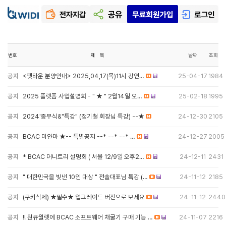
번호
제 목
날짜
조회
공지
<펫타운 분양안내> 2025,04,17(목)11시 강연…
25-04-17
1984
공지
2025 플랫폼 사업설명회 - " ★ " 2월14일 오…
25-02-18
1995
공지
2024'종무식&"특강" (정기철 회장님 특강) --★
24-12-30
2105
공지
BCAC 미얀마 ★-- 특별공지 --* --* --* …
24-12-27
2005
공지
* BCAC 머니트리 설명회 ( 서울 12/9일 오후2…
24-12-11
2431
공지
" 대한민국을 빛낸 10인 대상 " 전솔대표님 특강 (…
24-11-12
2185
공지
(쿠키삭제) ★필수★ 업그레이드 버전으로 보세요
24-11-12
2440
공지
!! 원큐월렛에 BCAC 소프트웨어 채굴기 구매 기능 …
24-11-07
2216