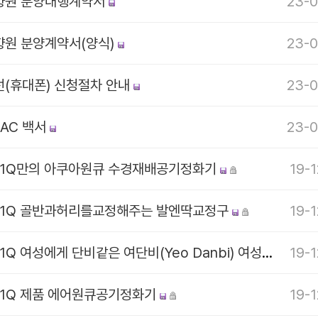
향원 분양대행계약서
23-0
향원 분양계약서(양식)
23-0
선(휴대폰) 신청절차 안내
23-0
CAC 백서
23-0
T1Q만의 아쿠아원큐 수경재배공기정화기
19-1
T1Q 골반과허리를교정해주는 발엔딱교정구
19-1
KT1Q 여성에게 단비같은 여단비(Yeo Danbi) 여성청결제
19-1
T1Q 제품 에어원큐공기정화기
19-1