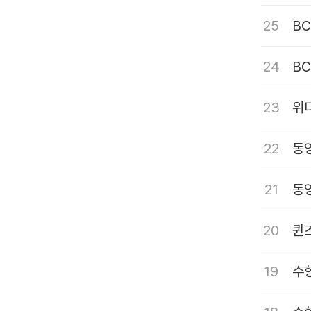
25
B
24
B
23
위
22
동영
21
동
20
퀸
19
수