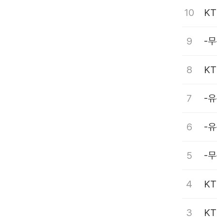
10
K
9
-
8
K
7
-유
6
-
5
-
4
K
3
KT