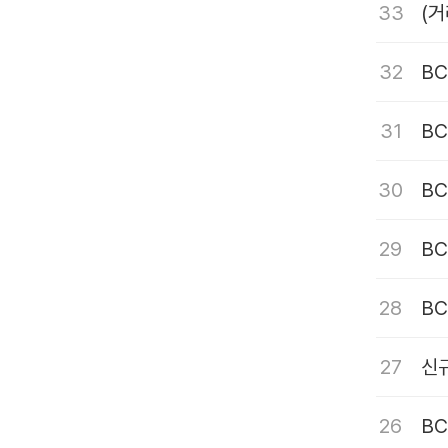
33
(
32
B
31
BC
30
BC
29
BC
28
BC
27
신
26
B